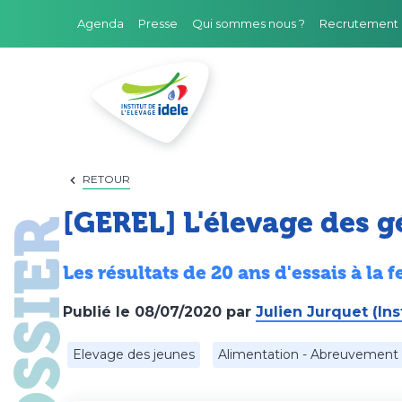
Agenda
Presse
Qui sommes nous ?
Recrutement
FILIÈRES
RETOUR
[GEREL] L'élevage des gé
DOMAINES D'EXPERTISE
PROJETS ET RÉSEAUX
Les résultats de 20 ans d'essais à la
OUTILS
Publié le
08/07/2020
par
Julien Jurquet (Ins
PRESTATIONS
Elevage des jeunes
Alimentation - Abreuvement
FORMATIONS